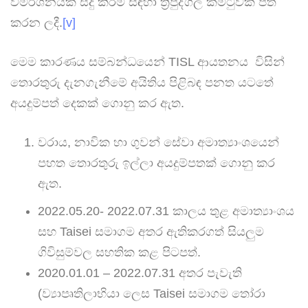
විමර්ශනයක් සිදු කිරීම සඳහා ත්‍රිපුද්ගල කමිටුවක් පත්
කරන ලදී.
[v]
මෙම කාරණය සම්බන්ධයෙන් TISL ආයතනය විසින්
තොරතුරු දැනගැනීමේ අයිතිය පිළිබඳ පනත යටතේ
අයදුම්පත් දෙකක් ගොනු කර ඇත.
වරාය, නාවික හා ගුවන් සේවා අමාත්‍යාංශයෙන්
පහත තොරතුරු ඉල්ලා අයදුම්පතක් ගොනු කර
ඇත.
2022.05.20- 2022.07.31 කාලය තුළ අමාත්‍යාංශය
සහ Taisei සමාගම අතර ඇතිකරගත් සියලුම
ගිවිසුම්වල සහතික කළ පිටපත්.
2020.01.01 – 2022.07.31 අතර පැවැති
(ව්‍යාපෘතිලාභියා ලෙස Taisei සමාගම තෝරා