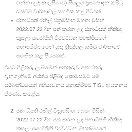
ගන්නා ලද කාලසීමාව) සියලුම ප්‍රසම්පාදන කමිටු
රැස්වීම් වාර්තාවල සහතික කළ පිටපත්.
ජනාධිපති රනිල් වික්‍රමසිංහ මහතා විසින්
2022.07.22 දින පත් කරන ලද ජනාධිපති නීතිඥ
කුසලා සරෝජිනී වීරවර්ධන මහත්මියගේ
සභාපතිත්වයෙන් යුතු ත්‍රිපුද්ගල කමිටු වාර්තාවේ
සහතික කළ පිටපතක්.
එයට පිළිතුරු ලැබීමෙන් අනතුරුව තොරතුරු
දැනගැනීමේ අයිතිය පිළිබඳ කොමිසමට මේ
සම්බන්ධයෙන් අභියාචනය නොකිරීමට TISL ආයතනය
තීරණය කළේය.
ජනාධිපති රනිල් වික්‍රමසිංහ මහතා විසින්
2022.07.22 දින පත් කරන ලද ජනාධිපති නීතිඥ
කුසලා සරෝජිනී වීරවර්ධන මහත්මියගේ