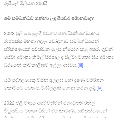
රුපියල් මිලියන 200යි
මේ සම්බන්ධව ගන්නා ලද පියවර මොනවාද?
2022 ජූලි මස මුලදී එවකට ජනාධිපති ගෝඨාභය
රාජපක්ෂ මහතා අදාළ චෝදනාව සම්බන්ධයෙන්
පරීක්ෂණයක් පවත්වන ලෙස නියෝග කළ අතර, ගුවන්
සේවා අමාත්‍ය නිමල් සිරිපාල ද සිල්වා මහතා සිය අමාත්‍ය
ධුරයෙන් තාවකාලිකව ඉල්ලා අස්විය.
[iii]
යම් පුද්ගලයෙකු විසින් අල්ලස් හෝ දූෂණ විමර්ශන
කොමිසම වෙත පැමිණිල්ලක් ගොනු කරන ලදී.
[iv]
2022 ජුලි මාසය අගදී වත්මන් ජනාධිපති රනිල්
වික්‍රමසිංහ මහතා විසින් එම කාරණය සම්බන්ධයෙන්