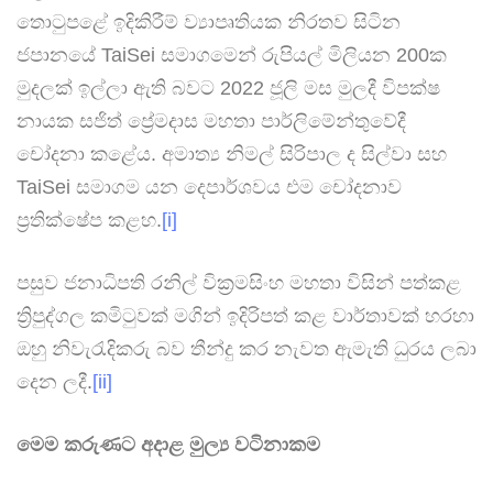
තොටුපළේ ඉදිකිරීම් ව්‍යාපෘතියක නිරතව සිටින
ජපානයේ TaiSei සමාගමෙන් රුපියල් මිලියන 200ක
මුදලක් ඉල්ලා ඇති බවට 2022 ජූලි මස මුලදී විපක්ෂ
නායක සජිත් ප්‍රේමදාස මහතා පාර්ලිමේන්තුවේදී
චෝදනා කළේය. අමාත්‍ය නිමල් සිරිපාල ද සිල්වා සහ
TaiSei සමාගම යන දෙපාර්ශවය එම චෝදනාව
ප්‍රතික්ෂේප කළහ.
[i]
පසුව ජනාධිපති රනිල් වික්‍රමසිංහ මහතා විසින් පත්කළ
ත්‍රිපුද්ගල කමිටුවක් මගින් ඉදිරිපත් කළ වාර්තාවක් හරහා
ඔහු නිවැරැදිකරු බව තීන්දු කර නැවත ඇමැති ධුරය ලබා
දෙන ලදී.
[ii]
මෙම කරුණට අදාළ මුල්‍ය වටිනාකම