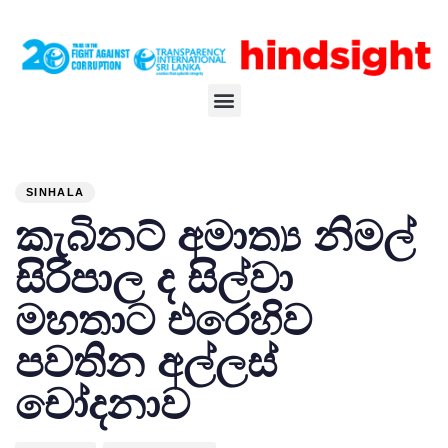
PUBLISHED
Author
Published
IN:
on:
SINHALA
කැබිනට් අමාත්‍ය නිමල්
සිරිපාල ද සිල්වා
මහතාට එරෙහිව
පවතින අල්ලස්
චෝදනාව