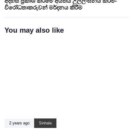
අදහස් ප්‍රකාශ කිරීමේ අයිතිය උල්ලංඝනය කිරීම-
විරෝධතාකරුවන් මර්දනය කිරීම
You may also like
2 years ago
Sinhala