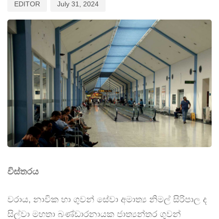
EDITOR
July 31, 2024
විස්තරය
වරාය, නාවික හා ගුවන් සේවා අමාත්‍ය නිමල් සිරිපාල ද
සිල්වා මහතා බණ්ඩාරනායක ජාත්‍යන්තර ගුවන්