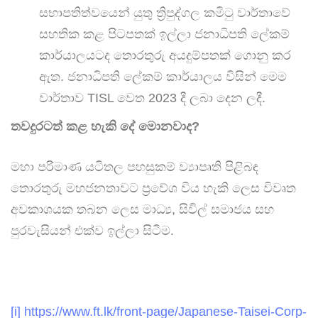
සභාපතිත්වයෙන් යුතු ත්‍රිපුද්ගල කමිටු වාර්තාවේ
සහතික කළ පිටපතක් ඉල්ලා ජනාධිපති ලේකම්
කාර්යාලයටද තොරතුරු අයදුම්පතක් ගොනු කර
ඇත. ජනාධිපති ලේකම් කාර්යාලය විසින් මෙම
වාර්තාව TISL වෙත 2023 දී ලබා දෙන ලදී.
තවදුරටත් කළ හැකි දේ මොනවාද?
මහා පරිමාණ යටිතල පහසුකම් ව්‍යාපෘති පිළිබඳ
තොරතුරු මහජනතාවට ප්‍රවේශ විය හැකි ලෙස විවෘත
අවකාශයක තබන ලෙස මාධ්‍ය, සිවිල් සමාජය සහ
පුරවැසියන් එක්ව ඉල්ලා සිටීම.
[i]
https://www.ft.lk/front-page/Japanese-Taisei-Corp-