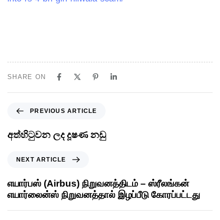
SHARE ON
PREVIOUS ARTICLE
අත්හිටුවන ලද දූෂණ නඩු
NEXT ARTICLE
எயார்பஸ் (Airbus) நிறுவனத்திடம் – ஸ்ரீலங்கன்
எயார்லைன்ஸ் நிறுவனத்தால் இழப்பீடு கோரப்பட்டது