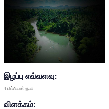
இழப்பு
எவ்வளவு
:
4 பில்லியன் ரூபா
விளக்கம்
: