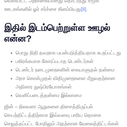
வெளியிட்ட அறிக்கையானது தொடர்ந்து சமூக
ஊடகங்களில் ஓர் சர்ச்சை கிளம்பியது
[ii]
.
இதில் இடம்பெற்றுள்ள ஊழல்
என்ன
?
பொது நிதி தவறாக பயன்படுத்தியதாக கூறப்பட்டது
பகிரங்கமாக கோரப்படாத டெண்டர்கள்
டெண்டர் நடைமுறைகளின் கையாளுதல் தன்மை
அரச கொள்முதல் விதிமுறைகளை மீறுவதற்கான
அதிகார துஷ்பிரயோகங்கள்
வெளிப்படைத்தன்மை இல்லாமை
ஜின் – நிலவளா ஆறுகளை திசைத்திருப்பல்
செயற்திட்டத்திற்காக இவ்வளவு பாரிய தொகை
செலுத்தப்பட்ட போதிலும் அதற்கான வேலைத்திட்டங்கள்